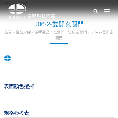
J06-2-雙開玄關門
首頁
/
產品介紹
/
優墅產品
/
玄關門
/
雙扇玄關門
/
J06-2-雙開玄
關門
表面顏色選擇
規格參考表