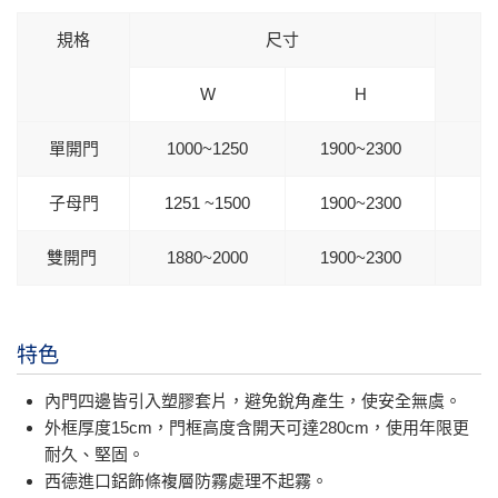
規格
尺寸
W
H
單開門
1000~1250
1900~2300
子母門
1251 ~1500
1900~2300
雙開門
1880~2000
1900~2300
特色
內門四邊皆引入塑膠套片，避免銳角產生，使安全無虞。
外框厚度15cm，門框高度含開天可達280cm，使用年限更
耐久、堅固。
西德進口鋁飾條複層防霧處理不起霧。