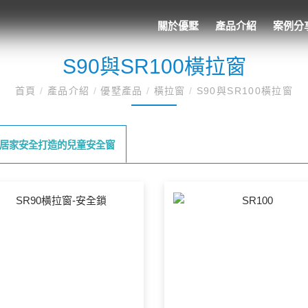
關於優墅
產品介紹
案例分
S90與SR100橫拉窗
首頁
/
產品介紹
/
優墅產品
/
橫拉窗
/
S90與SR100橫拉窗
居家安全打造的兒童安全窗