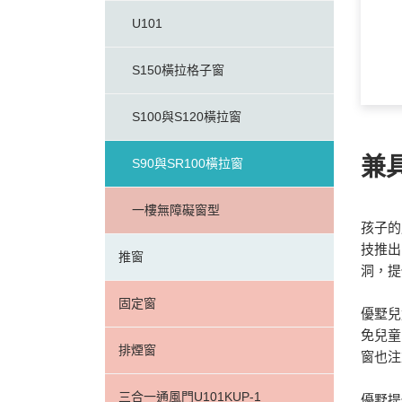
U101
S150橫拉格子窗
S100與S120橫拉窗
兼
S90與SR100橫拉窗
一樓無障礙窗型
孩子的
技推出
推窗
洞，提
固定窗
優墅兒
免兒童
排煙窗
窗也注
三合一通風門U101KUP-1
優墅提