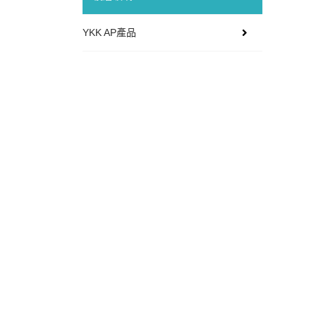
YKK AP產品