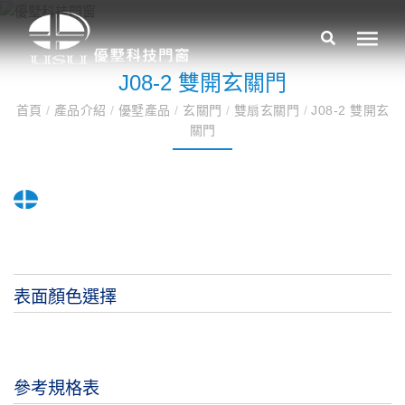
J08-2 雙開玄關門
首頁
/
產品介紹
/
優墅產品
/
玄關門
/
雙扇玄關門
/
J08-2 雙開玄
關門
表面顏色選擇
參考規格表