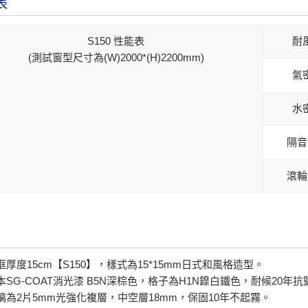
表
S150 性能表
耐
(測試窗型尺寸為(W)2000*(H)2200mm)
氣
水
隔音
滾輪
框厚度15cm【S150】，樣式為15*15mm日式和風格造型。
本SG-COAT消光漆 B5N深棕色，格子為H1N鎳白鐵色，耐候20年
璃為2片5mm光強化複層，中空層18mm，保固10年不起霧。