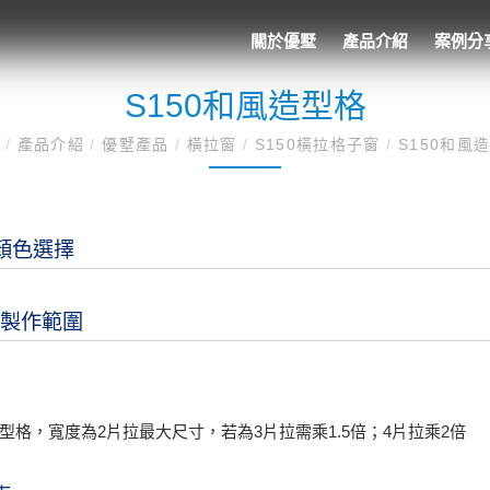
關於優墅
產品介紹
案例分
S150和風造型格
頁
/
產品介紹
/
優墅產品
/
橫拉窗
/
S150橫拉格子窗
/
S150和風
顏色選擇
0製作範圍
型格，寬度為2片拉最大尺寸，若為3片拉需乘1.5倍；4片拉乘2倍