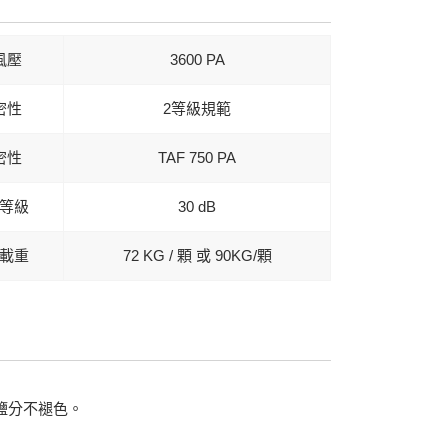
風壓
3600 PA
密性
2等級規範
密性
TAF 750 PA
等級
30 dB
載重
72 KG / 顆 或 90KG/顆
抗鹽分不褪色。