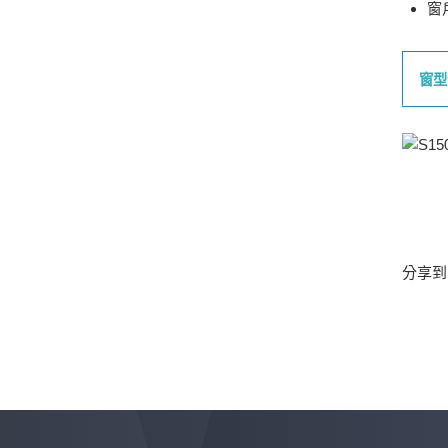
窗
窗型
分享到