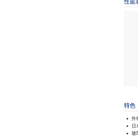
性能
特色
外
日
玻