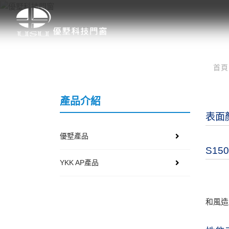
首
產品介紹
表面
優墅產品
S15
YKK AP產品
和風造