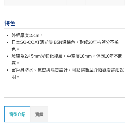
特色
外框厚度15cm。
日本SG-COAT消光漆 B5N深棕色，耐候20年抗鹽分不褪
色。
玻璃為2片5mm光強化複層，中空層18mm，保固10年不起
霧。
窗戶具防水、氣密與隔音設計，可點選窗型介紹觀看詳細說
明。
窗型介紹
實績