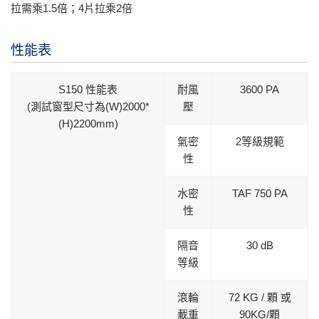
拉需乘1.5倍；4片拉乘2倍
性能表
S150 性能表
耐風
3600 PA
(測試窗型尺寸為(W)2000*
壓
(H)2200mm)
氣密
2等級規範
性
水密
TAF 750 PA
性
隔音
30 dB
等級
滾輪
72 KG / 顆 或
載重
90KG/顆