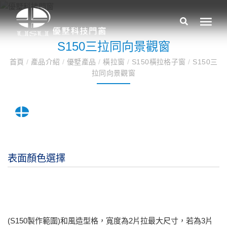
S150三拉同向景觀窗
首頁
/
產品介紹
/
優墅產品
/
橫拉窗
/
S150橫拉格子窗
/
S150三
拉同向景觀窗
表面顏色選擇
(S150製作範圍)和風造型格，寬度為2片拉最大尺寸，若為3片