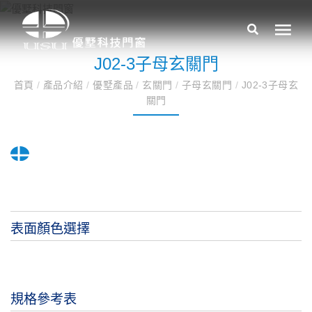
J02-3子母玄關門
首頁
/
產品介紹
/
優墅產品
/
玄關門
/
子母玄關門
/
J02-3子母玄
關門
表面顏色選擇
規格參考表