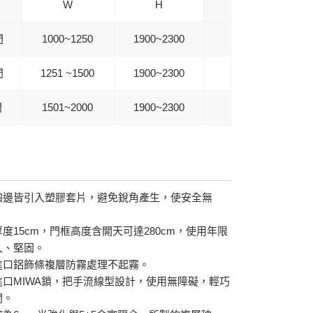
W
H
門
1000~1250
1900~2300
門
1251 ~1500
1900~2300
門
1501~2000
1900~2300
四邊皆引入塑膠套片，避免銳角產生，使安全無
度15cm，門框高度含開天可達280cm，使用年限
久、堅固。
進口鋁飾條複層防霧處理不起霧。
進口MIWA鎖，把手流線型設計，使用無障礙，輕巧
關。