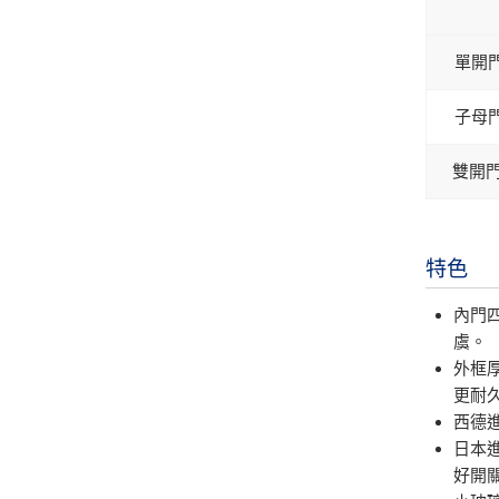
單開
子母
雙開
特色
內門
虞。
外框厚
更耐
西德
日本
好開