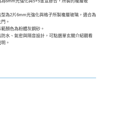
為6mm光強化與5+5金宣膠合，所製的複層玻
造型為2片6mm光強化與格子所製複層玻璃，適合為
大門。
示範顏色為粉體灰鋼砂。
具防水、氣密與隔音設計，可點選單玄關介紹觀看
說明。