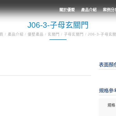
關於優墅
產品介紹
案例分
J06-3-子母玄關門
首頁
/
產品介紹
/
優墅產品
/
玄關門
/
子母玄關門
/
J06-3-子母玄
表面顏
規格參
規格