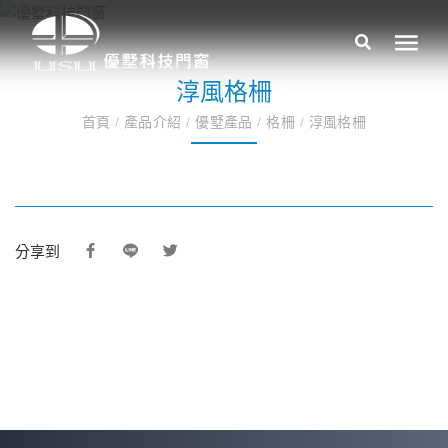
淳風格柵
首頁
/
產品介紹
/
優墅產品
/
格柵
/
淳風格柵
分享到