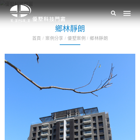
鄉林靜朗
首頁
/
案例分享
/
優墅案例
/
鄉林靜朗