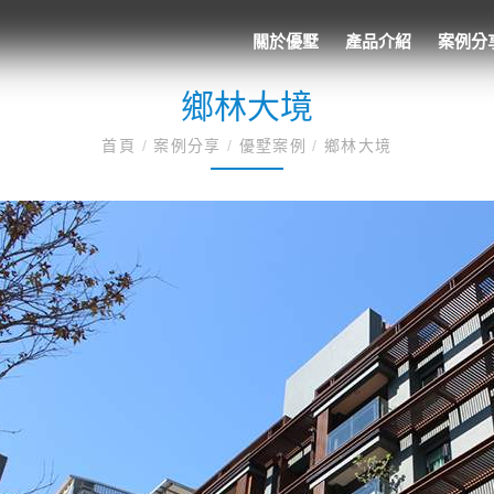
關於優墅
產品介紹
案例分
鄉林大境
首頁
/
案例分享
/
優墅案例
/
鄉林大境