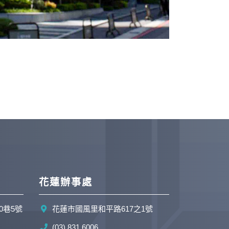
花蓮辦事處
0巷5號
花蓮市國風里和平路617之1號
(03) 831 6006