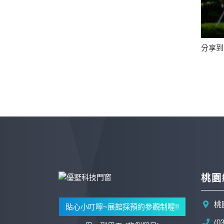
分享到
桃園
桃
貼心小叮嚀~展館採預約參觀制喔!!
(0