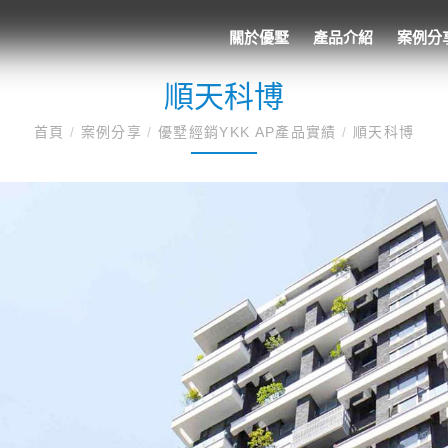
關於優墅
產品介紹
案例分
順天科博
首頁
/
案例分享
/
優墅經銷YKK AP產品實績
/
順天科博