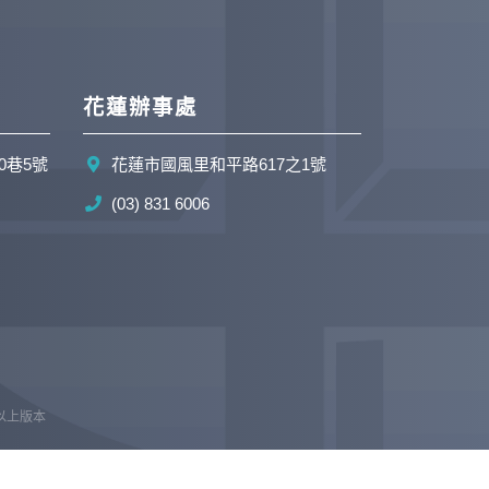
花蓮辦事處
0巷5號
花蓮市國風里和平路617之1號
(03) 831 6006
e 以上版本