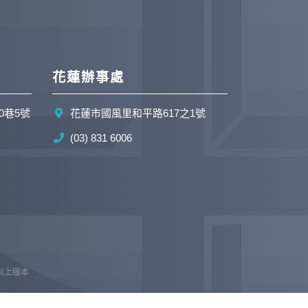
花蓮辦事處
0巷5號
花蓮市國風里和平路617之1號
(03) 831 6006
e 以上版本