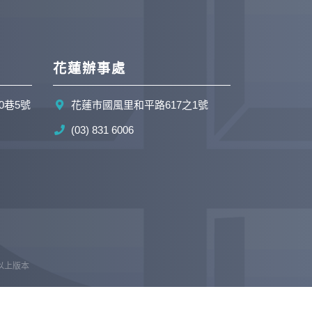
花蓮辦事處
0巷5號
花蓮市國風里和平路617之1號
(03) 831 6006
e 以上版本